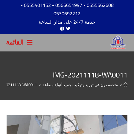
-
- 0555401152
- 0566651997
0555562608
0530692212
خدمة 24/7 على مدار الساعة
القائمة
IMG-20211118-WA0011
>
متخصصون في توريد وتركيب جميع أنواع مصاعد
>
G-20211118-WA0011