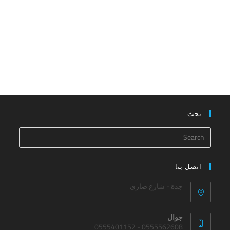
بحث
اتصل بنا
جدة - شارع صاري
جوال
0555562608 - 0555401152