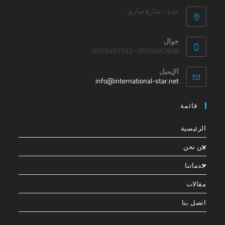
جدة - شارع صاري
جوال
0555562608 - 0555401152
الإيميل
info@international-star.net
قائمة
الرئيسية
من نحن
خدماتنا
مقالات
اتصل بنا