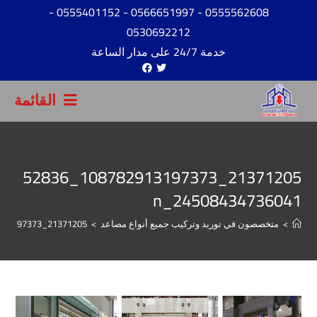
-
- 0555401152
- 0566651997
0555562608
0530692212
خدمة 24/7 على مدار الساعة
القائمة
21371205_108782913197373_52836
24508434736041_n
>
متخصصون في توريد وتركيب جميع أنواع مصاعد
>
21371205_108782913197373_5283624508434736041_n