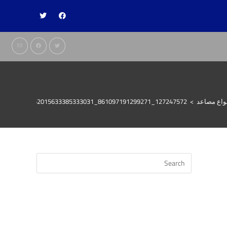
واع مصاعد
>
127247572_861097191299271_5952015633385333031_n