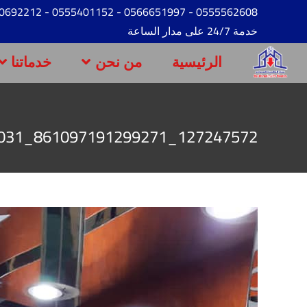
- 0530692212
- 0555401152
- 0566651997
0555562608
خدمة 24/7 على مدار الساعة
الرئيسية
من نحن
خدماتنا
127247572_861097191299271_5952015633385333031_n