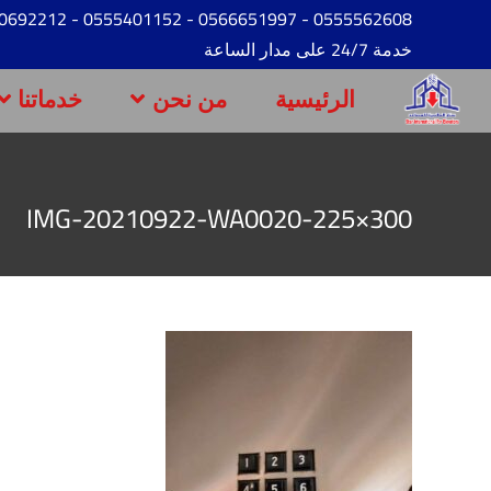
- 0530692212
- 0555401152
- 0566651997
0555562608
خدمة 24/7 على مدار الساعة
الرئيسية
من نحن
خدماتنا
IMG-20210922-WA0020-225×300