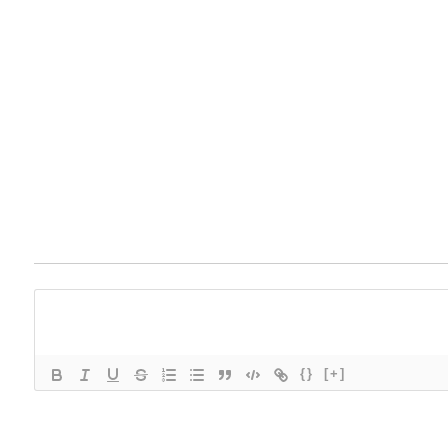
{}
[+]