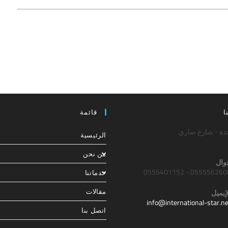
ا
قائمة
دة - شارع صاري
الرئيسية
من نحن
وال
0555562608 - 05554011
خدماتنا
مقالات
إيميل
info@international-star.ne
اتصل بنا