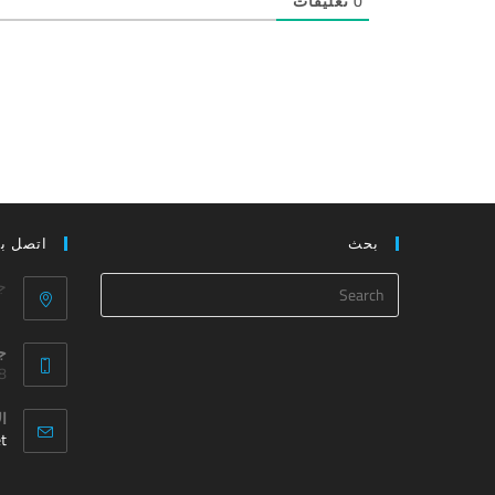
0
تعليقات
بحث
اتصل بن
ج
ج
52
ال
t