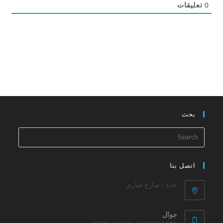
0
تعليقات
بحث
اتصل بنا
جدة - شارع صاري
جوال