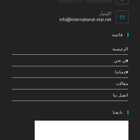
0555562608 - 0555401152
الإيميل
info@international-star.net
قائمة
الرئيسية
من نحن
خدماتنا
مقالات
اتصل بنا
تابعنا