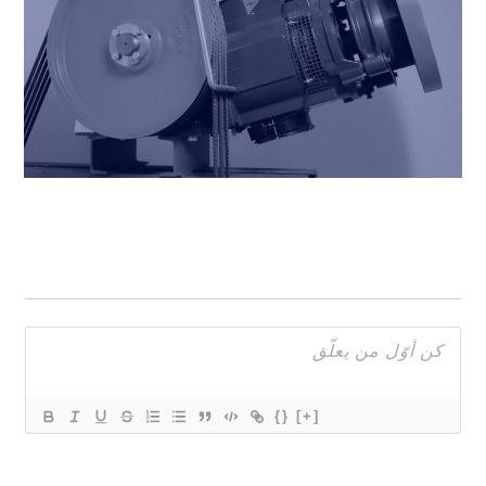
{}
[+]